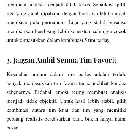
membuat analisis menjadi tidak fokus. Sebaiknya pilih
liga yang sudah dipahami dengan baik agar lebih mudah
membaca pola permainan. Liga yang stabil biasanya
memberikan hasil yang lebih konsisten, sehingga cocok
untuk dimasukkan dalam kombinasi 5 tim parlay.
3. Jangan Ambil Semua Tim Favorit
Kesalahan umum dalam mix parlay adalah terlalu
banyak memasukkan tim favorit tanpa melihat kondisi
sebenarnya. Padahal, emosi sering membuat analisis
menjadi tidak objektif. Untuk hasil lebih stabil, pilih
kombinasi antara tim kuat dan tim yang memiliki
peluang realistis berdasarkan data, bukan hanya nama
besar.