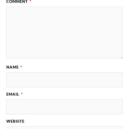
COMMENT
*
NAME
*
EMAIL
*
WEBSITE