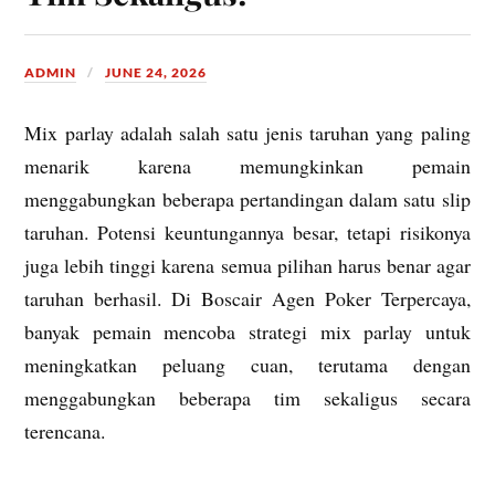
ADMIN
JUNE 24, 2026
Mix parlay adalah salah satu jenis taruhan yang paling
menarik karena memungkinkan pemain
menggabungkan beberapa pertandingan dalam satu slip
taruhan. Potensi keuntungannya besar, tetapi risikonya
juga lebih tinggi karena semua pilihan harus benar agar
taruhan berhasil. Di
Boscair Agen Poker Terpercaya
,
banyak pemain mencoba strategi mix parlay untuk
meningkatkan peluang cuan, terutama dengan
menggabungkan beberapa tim sekaligus secara
terencana.