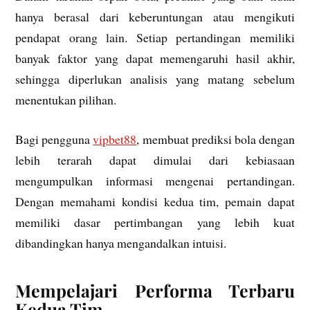
hanya berasal dari keberuntungan atau mengikuti
pendapat orang lain. Setiap pertandingan memiliki
banyak faktor yang dapat memengaruhi hasil akhir,
sehingga diperlukan analisis yang matang sebelum
menentukan pilihan.
Bagi pengguna
vipbet88
, membuat prediksi bola dengan
lebih terarah dapat dimulai dari kebiasaan
mengumpulkan informasi mengenai pertandingan.
Dengan memahami kondisi kedua tim, pemain dapat
memiliki dasar pertimbangan yang lebih kuat
dibandingkan hanya mengandalkan intuisi.
Mempelajari Performa Terbaru
Kedua Tim