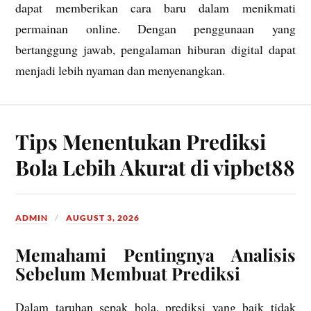
dapat memberikan cara baru dalam menikmati
permainan online. Dengan penggunaan yang
bertanggung jawab, pengalaman hiburan digital dapat
menjadi lebih nyaman dan menyenangkan.
Tips Menentukan Prediksi
Bola Lebih Akurat di vipbet88
ADMIN
AUGUST 3, 2026
Memahami Pentingnya Analisis
Sebelum Membuat Prediksi
Dalam taruhan sepak bola, prediksi yang baik tidak