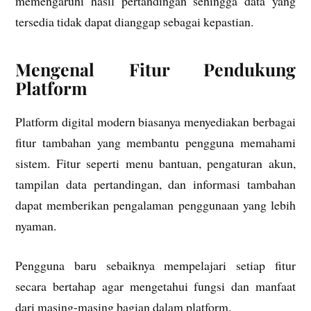
memengaruhi hasil pertandingan sehingga data yang
tersedia tidak dapat dianggap sebagai kepastian.
Mengenal Fitur Pendukung
Platform
Platform digital modern biasanya menyediakan berbagai
fitur tambahan yang membantu pengguna memahami
sistem. Fitur seperti menu bantuan, pengaturan akun,
tampilan data pertandingan, dan informasi tambahan
dapat memberikan pengalaman penggunaan yang lebih
nyaman.
Pengguna baru sebaiknya mempelajari setiap fitur
secara bertahap agar mengetahui fungsi dan manfaat
dari masing-masing bagian dalam platform.