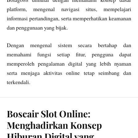
platform, mengenal navigasi situs, mempelajari
informasi pertandingan, serta memperhatikan keamanan
dan penggunaan yang bijak.
Dengan mengenal sistem secara bertahap dan
memahami fungsi setiap fitur, pengguna dapat
memperoleh pengalaman digital yang lebih nyaman
serta menjaga aktivitas online tetap seimbang dan
terkendali.
Boscair Slot Online:
Menghadirkan Konsep
Hiburan Digital yang