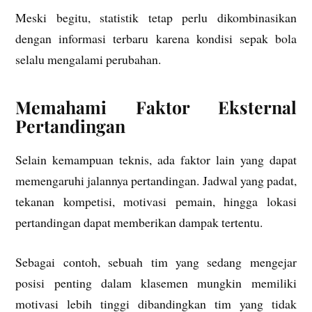
Meski begitu, statistik tetap perlu dikombinasikan
dengan informasi terbaru karena kondisi sepak bola
selalu mengalami perubahan.
Memahami Faktor Eksternal
Pertandingan
Selain kemampuan teknis, ada faktor lain yang dapat
memengaruhi jalannya pertandingan. Jadwal yang padat,
tekanan kompetisi, motivasi pemain, hingga lokasi
pertandingan dapat memberikan dampak tertentu.
Sebagai contoh, sebuah tim yang sedang mengejar
posisi penting dalam klasemen mungkin memiliki
motivasi lebih tinggi dibandingkan tim yang tidak