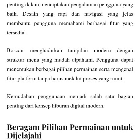
penting dalam menciptakan pengalaman pengguna yang
baik. Desain yang rapi dan navigasi yang jelas
membantu pengguna memahami berbagai fitur yang
tersedia.
Boscair menghadirkan tampilan modern dengan
struktur menu yang mudah dipahami. Pengguna dapat
menemukan berbagai pilihan permainan serta mengenal
fitur platform tanpa harus melalui proses yang rumit.
Kemudahan penggunaan menjadi salah satu bagian
penting dari konsep hiburan digital modern.
Beragam Pilihan Permainan untuk
Dijelajahi