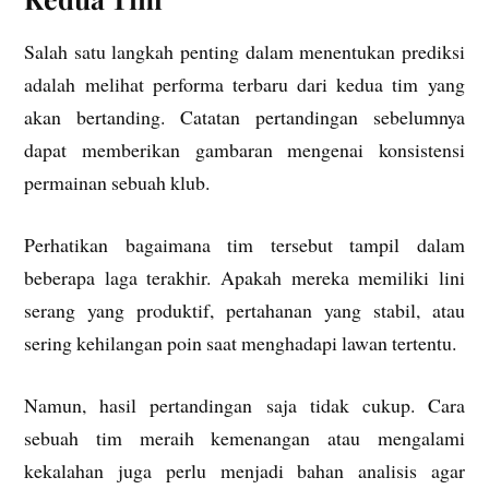
Salah satu langkah penting dalam menentukan prediksi
adalah melihat performa terbaru dari kedua tim yang
akan bertanding. Catatan pertandingan sebelumnya
dapat memberikan gambaran mengenai konsistensi
permainan sebuah klub.
Perhatikan bagaimana tim tersebut tampil dalam
beberapa laga terakhir. Apakah mereka memiliki lini
serang yang produktif, pertahanan yang stabil, atau
sering kehilangan poin saat menghadapi lawan tertentu.
Namun, hasil pertandingan saja tidak cukup. Cara
sebuah tim meraih kemenangan atau mengalami
kekalahan juga perlu menjadi bahan analisis agar