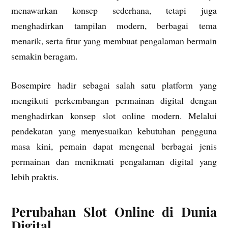
menawarkan konsep sederhana, tetapi juga
menghadirkan tampilan modern, berbagai tema
menarik, serta fitur yang membuat pengalaman bermain
semakin beragam.
Bosempire hadir sebagai salah satu platform yang
mengikuti perkembangan permainan digital dengan
menghadirkan konsep slot online modern. Melalui
pendekatan yang menyesuaikan kebutuhan pengguna
masa kini, pemain dapat mengenal berbagai jenis
permainan dan menikmati pengalaman digital yang
lebih praktis.
Perubahan Slot Online di Dunia
Digital