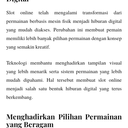
Slot online telah mengalami transformasi dari
permainan berbasis mesin fisik menjadi hiburan digital
yang mudah diakses. Perubahan ini membuat pemain
memiliki lebih banyak pilihan permainan dengan konsep
yang semakin kreatif.
Teknologi membantu menghadirkan tampilan visual
yang lebih menarik serta sistem permainan yang lebih
mudah dipahami. Hal tersebut membuat slot online
menjadi salah satu bentuk hiburan digital yang terus
berkembang.
Menghadirkan Pilihan Permainan
yang Beragam