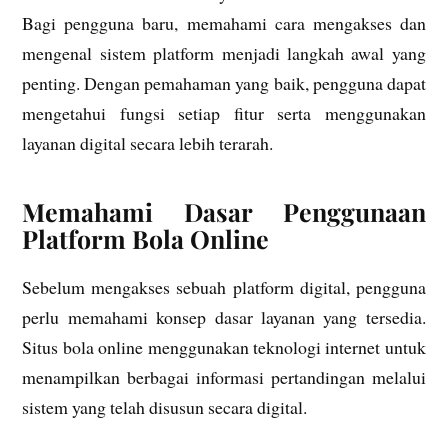
Bagi pengguna baru, memahami cara mengakses dan
mengenal sistem platform menjadi langkah awal yang
penting. Dengan pemahaman yang baik, pengguna dapat
mengetahui fungsi setiap fitur serta menggunakan
layanan digital secara lebih terarah.
Memahami Dasar Penggunaan
Platform Bola Online
Sebelum mengakses sebuah platform digital, pengguna
perlu memahami konsep dasar layanan yang tersedia.
Situs bola online menggunakan teknologi internet untuk
menampilkan berbagai informasi pertandingan melalui
sistem yang telah disusun secara digital.