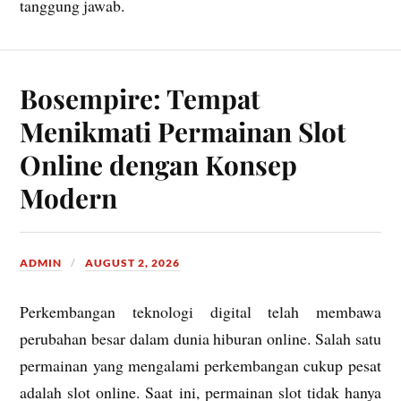
tanggung jawab.
Bosempire: Tempat
Menikmati Permainan Slot
Online dengan Konsep
Modern
ADMIN
AUGUST 2, 2026
Perkembangan teknologi digital telah membawa
perubahan besar dalam dunia hiburan online. Salah satu
permainan yang mengalami perkembangan cukup pesat
adalah slot online. Saat ini, permainan slot tidak hanya