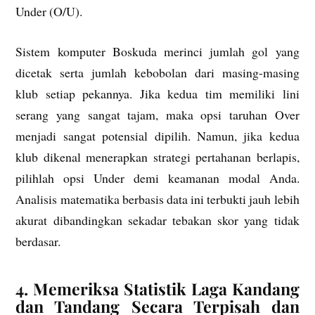
Under (O/U).
Sistem komputer Boskuda merinci jumlah gol yang
dicetak serta jumlah kebobolan dari masing-masing
klub setiap pekannya. Jika kedua tim memiliki lini
serang yang sangat tajam, maka opsi taruhan Over
menjadi sangat potensial dipilih. Namun, jika kedua
klub dikenal menerapkan strategi pertahanan berlapis,
pilihlah opsi Under demi keamanan modal Anda.
Analisis matematika berbasis data ini terbukti jauh lebih
akurat dibandingkan sekadar tebakan skor yang tidak
berdasar.
4. Memeriksa Statistik Laga Kandang
dan Tandang Secara Terpisah dan