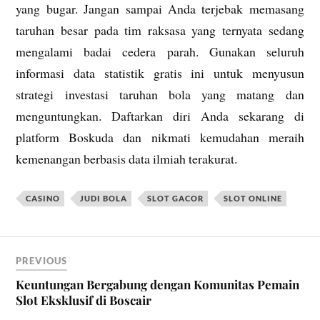
yang bugar. Jangan sampai Anda terjebak memasang
taruhan besar pada tim raksasa yang ternyata sedang
mengalami badai cedera parah. Gunakan seluruh
informasi data statistik gratis ini untuk menyusun
strategi investasi taruhan bola yang matang dan
menguntungkan. Daftarkan diri Anda sekarang di
platform Boskuda dan nikmati kemudahan meraih
kemenangan berbasis data ilmiah terakurat.
CASINO
JUDI BOLA
SLOT GACOR
SLOT ONLINE
PREVIOUS
Keuntungan Bergabung dengan Komunitas Pemain
Slot Eksklusif di Boscair