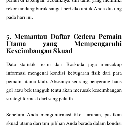
rekor tandang buruk sangat berisiko untuk Anda dukung
pada hari ini.
5. Memantau Daftar Cedera Pemain
Utama yang Mempengaruhi
Keseimbangan Skuad
Data statistik resmi dari Boskuda juga mencakup
informasi mengenai kondisi kebugaran fisik dari para
pemain utama klub. Absennya seorang penyerang haus
gol atau bek tangguh tentu akan merusak keseimbangan
strategi formasi dari sang pelatih.
Sebelum Anda mengonfirmasi tiket taruhan, pastikan
skuad utama dari tim pilihan Anda berada dalam kondisi