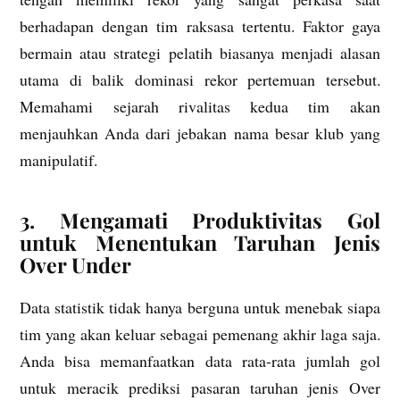
berhadapan dengan tim raksasa tertentu. Faktor gaya
bermain atau strategi pelatih biasanya menjadi alasan
utama di balik dominasi rekor pertemuan tersebut.
Memahami sejarah rivalitas kedua tim akan
menjauhkan Anda dari jebakan nama besar klub yang
manipulatif.
3. Mengamati Produktivitas Gol
untuk Menentukan Taruhan Jenis
Over Under
Data statistik tidak hanya berguna untuk menebak siapa
tim yang akan keluar sebagai pemenang akhir laga saja.
Anda bisa memanfaatkan data rata-rata jumlah gol
untuk meracik prediksi pasaran taruhan jenis Over