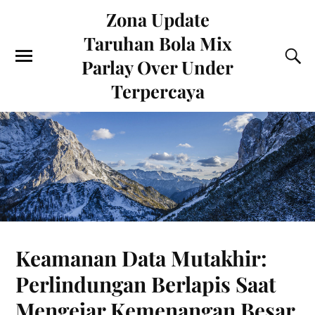
Zona Update
Taruhan Bola Mix
Parlay Over Under
Terpercaya
Keamanan Data Mutakhir:
Perlindungan Berlapis Saat
Mengejar Kemenangan Besar