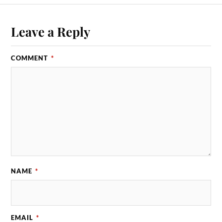
Leave a Reply
COMMENT
*
NAME
*
EMAIL
*