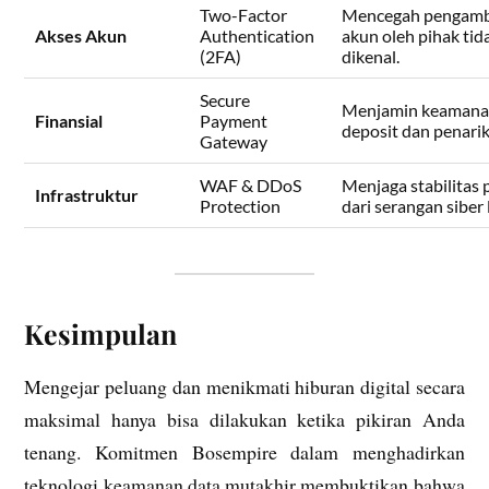
Two-Factor
Mencegah pengambi
Akses Akun
Authentication
akun oleh pihak tid
(2FA)
dikenal.
Secure
Menjamin keamana
Finansial
Payment
deposit dan penari
Gateway
WAF & DDoS
Menjaga stabilitas 
Infrastruktur
Protection
dari serangan siber 
Kesimpulan
Mengejar peluang dan menikmati hiburan digital secara
maksimal hanya bisa dilakukan ketika pikiran Anda
tenang. Komitmen Bosempire dalam menghadirkan
teknologi keamanan data mutakhir membuktikan bahwa