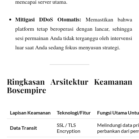
mencapai server utama.
Mitigasi DDoS Otomatis:
Memastikan bahwa
platform tetap beroperasi dengan lancar, sehingga
sesi permainan Anda tidak terganggu oleh intervensi
luar saat Anda sedang fokus menyusun strategi.
Ringkasan Arsitektur Keamanan
Bosempire
Lapisan Keamanan
Teknologi/Fitur
Fungsi Utama Unt
SSL / TLS
Melindungi data pr
Data Transit
Encryption
perbankan dari pe