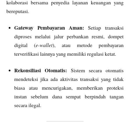
kolaborasi bersama penyedia layanan keuangan yang
bereputasi.
Gateway Pembayaran Aman:
Setiap transaksi
diproses melalui jalur perbankan resmi, dompet
digital (
e-wallet
), atau metode pembayaran
terverifikasi lainnya yang memiliki regulasi ketat.
Rekonsiliasi Otomatis:
Sistem secara otomatis
mendeteksi jika ada aktivitas transaksi yang tidak
biasa atau mencurigakan, memberikan proteksi
instan sebelum dana sempat berpindah tangan
secara ilegal.