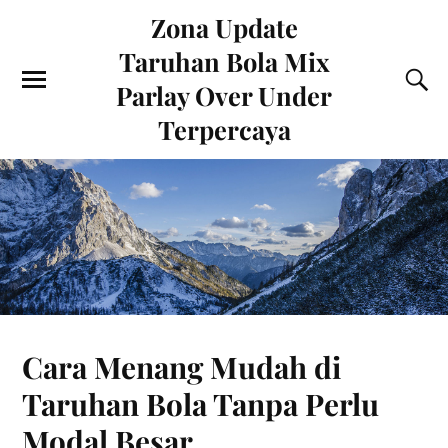
Zona Update
Taruhan Bola Mix
Parlay Over Under
Terpercaya
Cara Menang Mudah di
Taruhan Bola Tanpa Perlu
Modal Besar