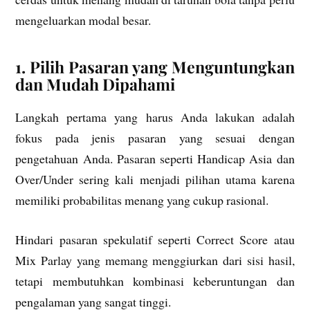
mengeluarkan modal besar.
1. Pilih Pasaran yang Menguntungkan
dan Mudah Dipahami
Langkah pertama yang harus Anda lakukan adalah
fokus pada jenis pasaran yang sesuai dengan
pengetahuan Anda. Pasaran seperti Handicap Asia dan
Over/Under sering kali menjadi pilihan utama karena
memiliki probabilitas menang yang cukup rasional.
Hindari pasaran spekulatif seperti Correct Score atau
Mix Parlay yang memang menggiurkan dari sisi hasil,
tetapi membutuhkan kombinasi keberuntungan dan
pengalaman yang sangat tinggi.