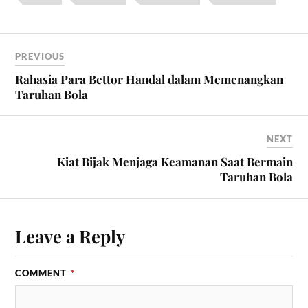
PREVIOUS
Rahasia Para Bettor Handal dalam Memenangkan
Taruhan Bola
NEXT
Kiat Bijak Menjaga Keamanan Saat Bermain
Taruhan Bola
Leave a Reply
COMMENT
*