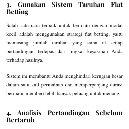
3. Gunakan Sistem Taruhan Flat
Betting
Salah satu cara terbaik untuk bermain dengan modal
kecil adalah menggunakan strategi flat betting, yaitu
memasang jumlah taruhan yang sama di setiap
pertandingan, terlepas dari tingkat keyakinan Anda
terhadap hasilnya.
Sistem ini membantu Anda menghindari kerugian besar
dalam satu kali permainan dan memperpanjang durasi
bermain, memberi lebih banyak peluang untuk menang.
4. Analisis Pertandingan Sebelum
Bertaruh