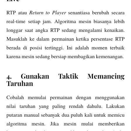
RTP atau
Return to Player
senantiasa berubah secara
real-time setiap jam. Algoritma mesin biasanya lebih
longgar saat angka RTP sedang mengalami kenaikan.
Masuklah ke dalam permainan ketika persentase RTP
berada di posisi tertinggi. Ini adalah momen terbaik
karena mesin sedang bersiap membagikan kemenangan.
4. Gunakan Taktik Memancing
Taruhan
Cobalah memulai permainan dengan menggunakan
nilai taruhan yang paling rendah dahulu. Lakukan
putaran manual sebanyak dua puluh kali untuk memicu
algoritma mesin. Jika mesin mulai memberikan