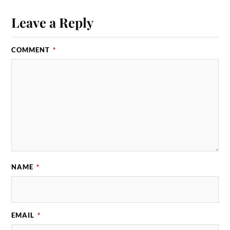
Leave a Reply
COMMENT
*
NAME
*
EMAIL
*