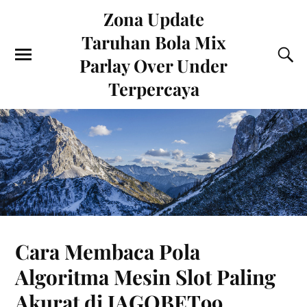
Zona Update
Taruhan Bola Mix
Parlay Over Under
Terpercaya
Cara Membaca Pola
Algoritma Mesin Slot Paling
Akurat di JAGOBET99