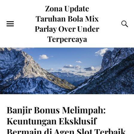
Zona Update
Taruhan Bola Mix
Parlay Over Under
Terpercaya
Banjir Bonus Melimpah:
Keuntungan Eksklusif
Bermain di Agen Slot Terbaik