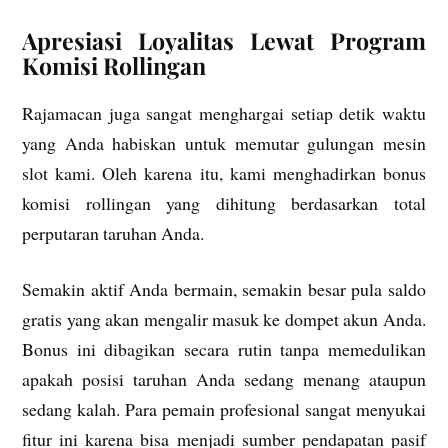
Apresiasi Loyalitas Lewat Program
Komisi Rollingan
Rajamacan juga sangat menghargai setiap detik waktu
yang Anda habiskan untuk memutar gulungan mesin
slot kami. Oleh karena itu, kami menghadirkan bonus
komisi rollingan yang dihitung berdasarkan total
perputaran taruhan Anda.
Semakin aktif Anda bermain, semakin besar pula saldo
gratis yang akan mengalir masuk ke dompet akun Anda.
Bonus ini dibagikan secara rutin tanpa memedulikan
apakah posisi taruhan Anda sedang menang ataupun
sedang kalah. Para pemain profesional sangat menyukai
fitur ini karena bisa menjadi sumber pendapatan pasif