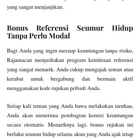
yang sangat menjanjikan.
Bonus Referensi Seumur Hidup
Tanpa Perlu Modal
Bagi Anda yang ingin meraup keuntungan tanpa risiko,
Rajamacan menyediakan program kemitraan referensi
yang sangat menarik. Anda cukup mengajak teman atau
kerabat untuk bergabung dan bermain aktif
menggunakan kode rujukan pribadi Anda.
Setiap kali teman yang Anda bawa melakukan taruhan,
Anda akan menerima pembagian komisi keuntungan
secara otomatis. Menariknya lagi, bonus rujukan ini
berlaku seumur hidup selama akun yang Anda ajak tetap