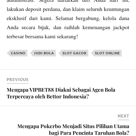
lakukan deposit perdana, dan klaim seluruh keuntungan
eksklusif dari kami. Selamat bergabung, kelola dana
Anda secara bijak, dan raihlah kemenangan jackpot
terbesar bersama kami sekarang!
CASINO
JUDI BOLA
SLOT GACOR
SLOT ONLINE
PREVIOUS
Mengapa VIPBET88 Diakui Sebagai Agen Bola
Terpercaya oleh Bettor Indonesia?
NEXT
Mengapa Pokerbo Menjadi Situs Pilihan Utama
bagi Para Pencinta Taruhan Bola?